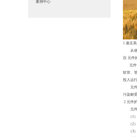
案例中心
1 液压
从使用
压 元
元件也
软管、
投入运
元件清
污染耐
2 元件
元件清
（1） 
（2） 
（3） 