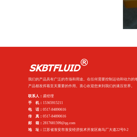
我们的产品具有广泛的市场和用途。在任何需要控制运动和动力的
产品都发挥着至关重要的作用。衷心欢迎您来到我们的液压世界。
联系人：
裘经理
手 机：
15365915211
电 话：
0517-84890616
传 真：
0517-84890616
邮 箱：
2817681599@qq.com
地 址：
江苏省淮安市淮安经济技术开发区南马厂大道22号9-2