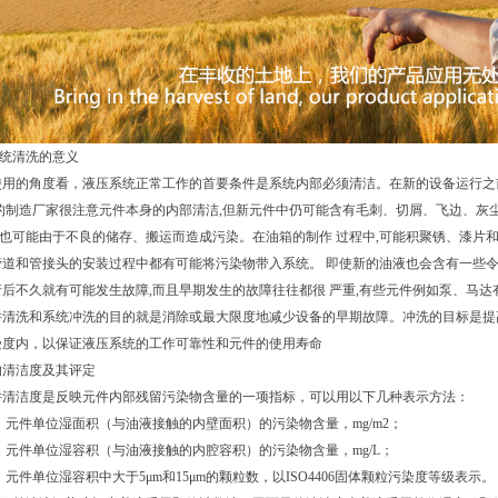
系统清洗的意义
的角度看，液压系统正常工作的首要条件是系统内部必须清洁。在新的设备运行之前,
件的制造厂家很注意元件本身的内部清洁,但新元件中仍可能含有毛刺、切屑、飞边、灰
可能由于不良的储存、搬运而造成污染。在油箱的制作 过程中,可能积聚锈、漆片和
管道和管接头的安装过程中都有可能将污染物带入系统。 即使新的油液也会含有一些令
行后不久就有可能发生故障,而且早期发生的故障往往都很 严重,有些元件例如泵、马
洗和系统冲洗的目的就是消除或最大限度地减少设备的早期故障。冲洗的目标是提高
受度内，以保证液压系统的工作可靠性和元件的使用寿命
的清洁度及其评定
洁度是反映元件内部残留污染物含量的一项指标，可以用以下几种表示方法：
元件单位湿面积（与油液接触的内壁面积）的污染物含量，mg/m2；
元件单位湿容积（与油液接触的内腔容积）的污染物含量，mg/L；
元件单位湿容积中大于5μm和15μm的颗粒数，以ISO4406固体颗粒污染度等级表示。