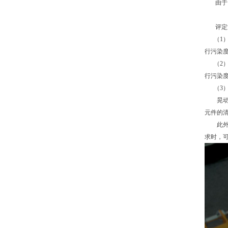
由于目
评定液
（1）
行污染
（2）
行污染
（3）
晃动涮
元件的
此外，
求时，