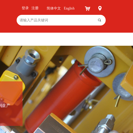
낙
넹
登录
注册
简体中文
English
끠
到生产